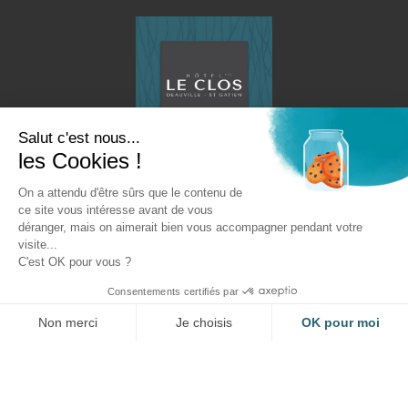
Salut c'est nous...
les Cookies !
On a attendu d'être sûrs que le contenu de
ce site vous intéresse avant de vous
déranger, mais on aimerait bien vous accompagner pendant votre
Coordonnées
visite...
C'est OK pour vous ?
+33 2 31 65 16 08
Consentements certifiés par
hotel@clos-st-gatien.fr
Non merci
Je choisis
OK pour moi
4 rue des Brioleurs, 14130 Saint-Gatien-
Axeptio consent
Plateforme de Gestion du Consentement : Personnalisez vos Option
des-Bois
Notre plateforme vous permet d'adapter et de gérer vos paramètres de
Suivez-nous