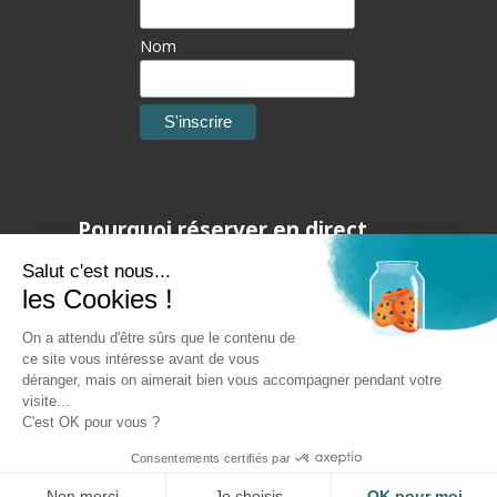
Nom
Pourquoi réserver en direct
Salut c'est nous...
Obtenez les meilleurs tarifs.
les Cookies !
Profitez de plus de choix et
disponibilités.
On a attendu d'être sûrs que le contenu de
Bénéficiez de promotions exclusives.
ce site vous intéresse avant de vous
déranger, mais on aimerait bien vous accompagner pendant votre
Personnalisez votre séjour.
visite...
C'est OK pour vous ?
Consentements certifiés par
Non merci
Je choisis
OK pour moi