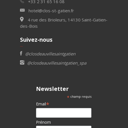
+33 2 31 65 16 08
hotel@clos-st-gatien.fr
4 rue des Brioleurs, 14130 Saint-Gatien-
des-Bois
Suivez-nous
@closdeauvillesaintgatien
@closdeauvillesaintgatien_spa
Newsletter
*
champ requis
*
Email
Prénom