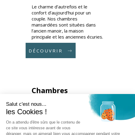
Le charme d’autrefois et le
confort d’aujourd’hui pour un
couple. Nos chambres
mansardées sont situées dans
l’ancien manoir, la maison
principale et les anciennes écuries.
DÉCOUVRIR
Chambres
Supérieures
Salut c'est nous...
2
les Cookies !
On a attendu d'être sûrs que le contenu de
ce site vous intéresse avant de vous
Lumineuse, 30m2 situées avec
déranger, mais on aimerait bien vous accompagner pendant votre