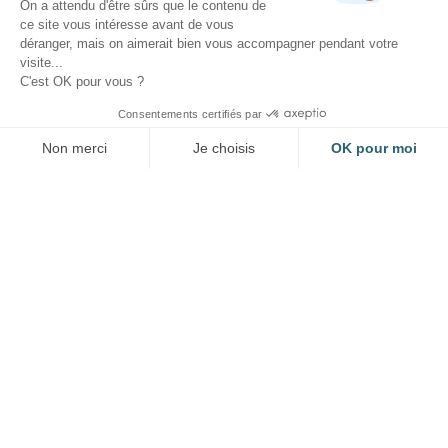
On a attendu d'être sûrs que le contenu de
ce site vous intéresse avant de vous
déranger, mais on aimerait bien vous accompagner pendant votre
visite...
C'est OK pour vous ?
Coordonnées
Consentements certifiés par
Non merci
Je choisis
OK pour moi
+33 2 31 65 16 08
Axeptio consent
Plateforme de Gestion du Consentement : Personnalisez vos Option
hotel@clos-st-gatien.fr
Notre plateforme vous permet d'adapter et de gérer vos paramètres de
4 rue des Brioleurs, 14130 Saint-Gatien-
des-Bois
Suivez-nous
@closdeauvillesaintgatien
@closdeauvillesaintgatien_spa