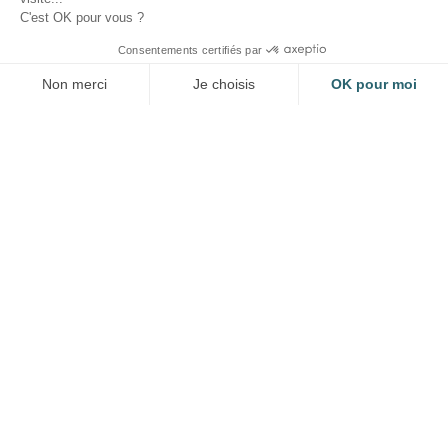
C'est OK pour vous ?
Consentements certifiés par
Non merci
Je choisis
OK pour moi
Axeptio consent
Plateforme de Gestion du Consentement : Personnalisez vos Option
Notre plateforme vous permet d'adapter et de gérer vos paramètres de