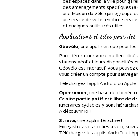
– des espaces dans la ville pour garer
– des aménagements spécifiques (à d
– une Maison du Vélo qui regroupe de
– un service de vélos en libre service
– et quelques outils très utiles….
Applications et sites pour des
Géovélo,
une appli rien que pour les 
Pour déterminer votre meilleur itinér
stations Véol’ et leurs disponiblités
Géovélo est interactif, vous pouvez 
vous créer un compte pour sauvegarde
Téléchargez
l’appli Androïd
ou
Apple
Openrunner,
une base de donnée col
C
e site participatif est libre de dr
itinéraires cyclables y sont hiérarchisé
A découvrir
ici
!
Strava,
une appli intéractive !
Enregistrez vos sorties à vélo, suive
Téléchargez
les applis Androïd et Ap