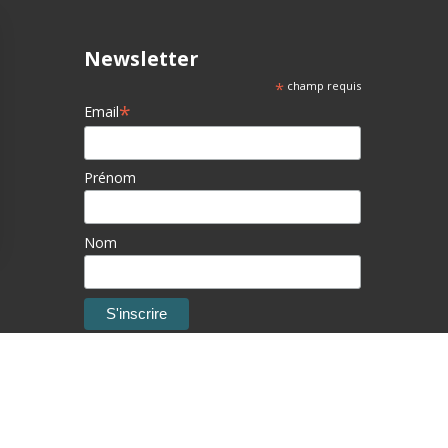
Newsletter
*
champ requis
*
Email
Prénom
Nom
ions
 de confidentialité, en garantissant la conformité avec les réglemen
Studio Pixelea
- Copyright © 2020 -
Mentions légales
-
RGPD