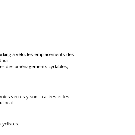
 parking à vélo, les emplacements des
 ici
.
riger des aménagements cyclables,
 voies vertes y sont tracées et les
 ou local…
cyclistes.