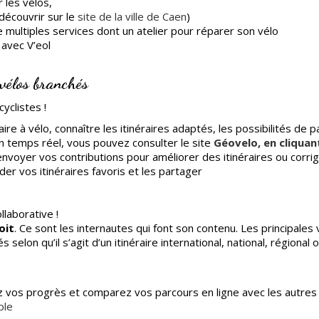
 les vélos,
écouvrir sur le
site de la ville de Caen
)
 multiples services dont un atelier pour réparer son vélo
 avec V’eol
 vélos branchés
cyclistes !
aire à vélo, connaître les itinéraires adaptés, les possibilités de
 en temps réel, vous pouvez consulter le site
Géovelo, en cliquant
envoyer vos contributions pour améliorer des itinéraires ou cor
r vos itinéraires favoris et les partager
laborative !
oit
. Ce sont les internautes qui font son contenu. Les principales
s selon qu’il s’agit d’un itinéraire international, national, régional
z vos progrès et comparez vos parcours en ligne avec les autres 
ple