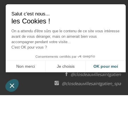
Coordonnées
Salut c'est nous...
les Cookies !
+33 2 31 65 16 08
On a attendu d'être sûrs que le contenu de ce site vous intéresse
hotel@clos-st-gatien.fr
avant de vous déranger, mais on aimerait bien vous
accompagner pendant votre visite...
4 rue des Brioleurs, 14130 Saint-Gatien-des-Bois
C'est OK pour vous ?
Consentements certifiés par
Suivez-nous
Non merci
Je choisis
OK pour moi
@closdeauvillesaintgatien
Axeptio consent
Plateforme de Gestion du Consentement : Personnalisez vos Opt
Notre plateforme vous permet d'adapter et de gérer vos paramètres
@closdeauvillesaintgatien_spa